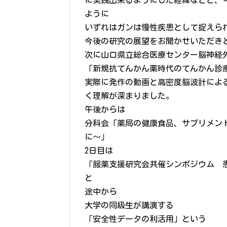
に実践出来るようにした経緯などと、
ように
いずれはガンは慢性疾患として捉えら
今後の研究の展望をお聞かせいただき
次に山口県立総合医療センター脳神経
「新規抗てんかん薬時代のてんかん診
実際に発作の動画と高密度脳波計によ
く理解が深まりました。
午後からは
分科会「薬局の健康食品、サプリメン
に〜」
2日目は
「服薬支援研究会共催シンポジウム 
と
途中から
大学の同級生が講演する
「安全性データの利活用」という