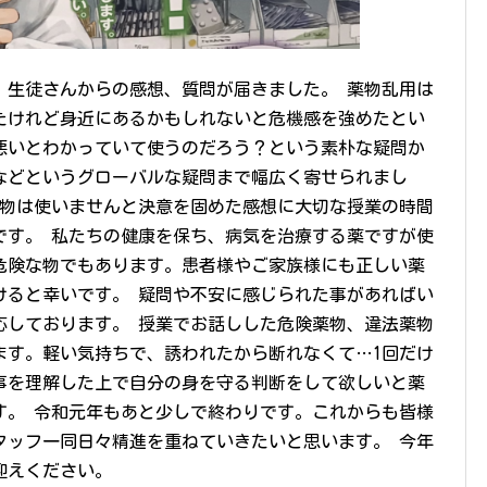
、生徒さんからの感想、質問が届きました。 薬物乱用は
たけれど身近にあるかもしれないと危機感を強めたとい
悪いとわかっていて使うのだろう？という素朴な疑問か
などというグローバルな疑問まで幅広く寄せられまし
薬物は使いませんと決意を固めた感想に大切な授業の時間
です。 私たちの健康を保ち、病気を治療する薬ですが使
危険な物でもあります。患者様やご家族様にも正しい薬
けると幸いです。 疑問や不安に感じられた事があればい
応しております。 授業でお話しした危険薬物、違法薬物
ます。軽い気持ちで、誘われたから断れなくて…1回だけ
事を理解した上で自分の身を守る判断をして欲しいと薬
す。 令和元年もあと少しで終わりです。これからも皆様
タッフ一同日々精進を重ねていきたいと思います。 今年
迎えください。